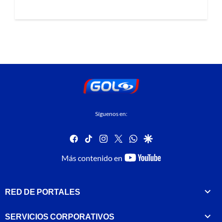
Síguenos en:
facebook
tiktok
instagram
twitter
whatsapp
google
youtube-
Más contenido en
footer
RED DE PORTALES
SERVICIOS CORPORATIVOS