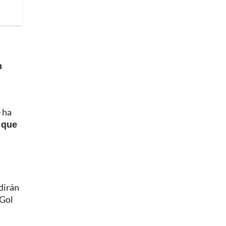
n
 ha
 que
dirán
 Gol