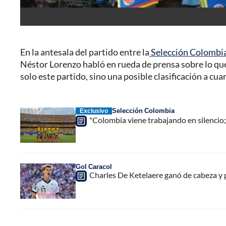
En la antesala del partido entre la
Selección Colombi
Néstor Lorenzo habló en rueda de prensa sobre lo que
solo este partido, sino una posible clasificación a cuar
Selección Colombia
Exclusivo
"Colombia viene trabajando en silencio
Gol Caracol
Charles De Ketelaere ganó de cabeza y 