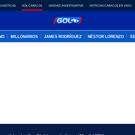
S NOTICAS
GOL CARACOL
UNIDAD INVESTIGATIVA
NOTICIAS CARACOL EN VIVO
INO
MILLONARIOS
JAMES RODRÍGUEZ
NÉSTOR LORENZO
SE
PUBLICIDAD