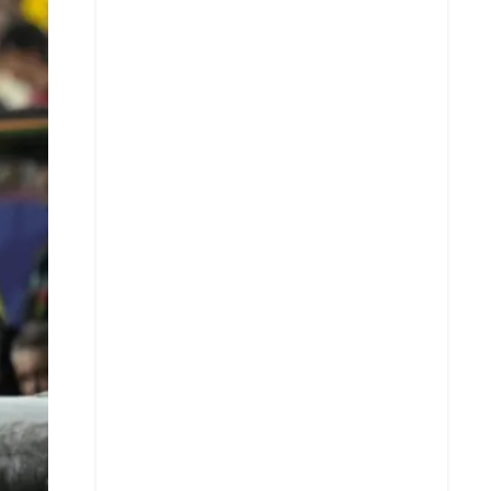
X
Whatsapp