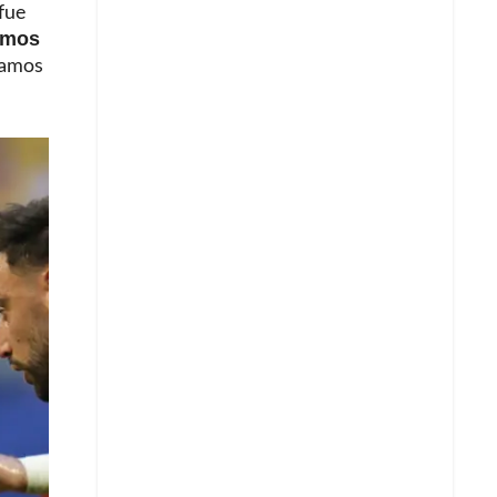
 fue
demos
stamos