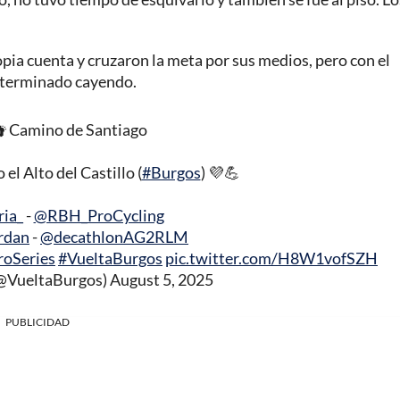
pia cuenta y cruzaron la meta por sus medios, pero con el
r terminado cayendo.
👣 Camino de Santiago
l Alto del Castillo (
#Burgos
) 💜💪
ia_
-
@RBH_ProCycling
rdan
-
@decathlonAG2RLM
oSeries
#VueltaBurgos
pic.twitter.com/H8W1vofSZH
(@VueltaBurgos)
August 5, 2025
PUBLICIDAD