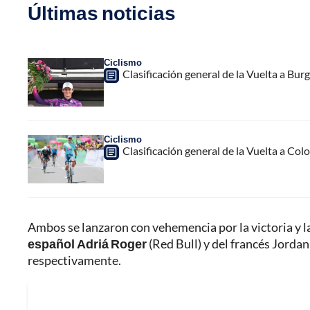
Últimas noticias
Ciclismo
Clasificación general de la Vuelta a Burg
Ciclismo
Clasificación general de la Vuelta a Col
Ambos se lanzaron con vehemencia por la victoria y 
español Adriá Roger
(Red Bull) y del francés Jorda
respectivamente.