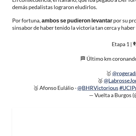
demás pedalistas lograron eludirlos.
Por fortuna,
ambos se pudieron levantar
por su pro
sinsabor de haber tenido la victoria tan cerca y habe
Etapa 1 | 
🏁 Último km coronando e
🥇
@rogeradr
🥈
@LabrosseJo
🥉 Afonso Eulálio -
@BHRVictorious
#UCIPr
— Vuelta a Burgos 