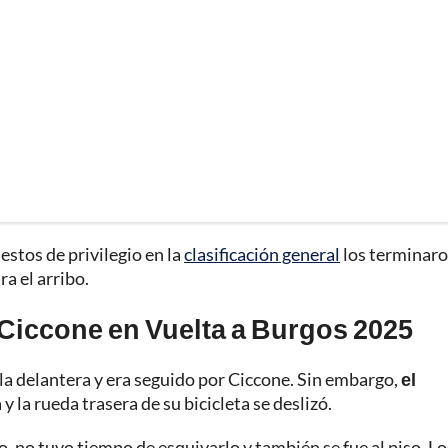
estos de privilegio en la
clasificación general
los terminar
 el arribo.
o Ciccone en Vuelta a Burgos 2025
 la delantera y era seguido por Ciccone. Sin embargo,
el
 la rueda trasera de su bicicleta se deslizó.
o, no tuvo tiempo de esquivarlo y también se fue al piso. Lo