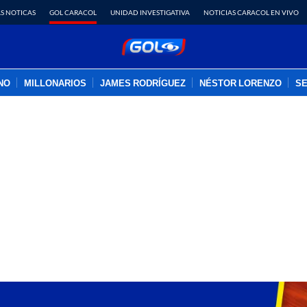
S NOTICAS
GOL CARACOL
UNIDAD INVESTIGATIVA
NOTICIAS CARACOL EN VIVO
INO
MILLONARIOS
JAMES RODRÍGUEZ
NÉSTOR LORENZO
SE
PUBLICIDAD