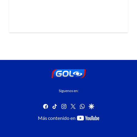
Síguenos en:
facebook
tiktok
instagram
twitter
whatsapp
google
youtube-
Más contenido en
footer