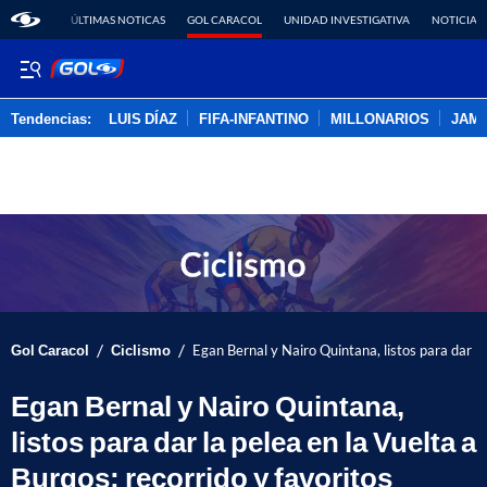
ÚLTIMAS NOTICAS
GOL CARACOL
UNIDAD INVESTIGATIVA
NOTICIAS
Tendencias:
LUIS DÍAZ
FIFA-INFANTINO
MILLONARIOS
JAM
PUBLICIDAD
/
/
Gol Caracol
Ciclismo
Egan Bernal y Nairo Quintana, listos para dar la
Egan Bernal y Nairo Quintana,
listos para dar la pelea en la Vuelta a
Burgos; recorrido y favoritos