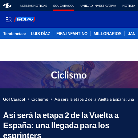
ÚLTIMAS NOTICAS
GOL CARACOL
UNIDAD INVESTIGATIVA
NOTICIAS
Tendencias:
LUIS DÍAZ
FIFA-INFANTINO
MILLONARIOS
JAM
PUBLICIDAD
/
/
Gol Caracol
Ciclismo
Así será la etapa 2 de la Vuelta a España: una l
Así será la etapa 2 de la Vuelta a
España: una llegada para los
esprinters