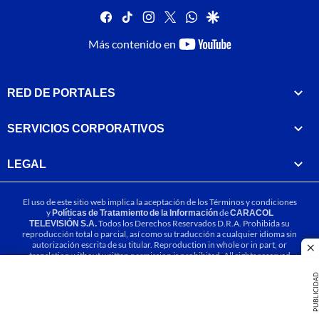
facebook
tiktok
instagram
twitter
whatsapp
google
youtube-
Más contenido en
footer
RED DE PORTALES
SERVICIOS CORPORATIVOS
LEGAL
El uso de este sitio web implica la aceptación de los
Términos y condiciones
y
Políticas de Tratamiento de la Información
de
CARACOL
TELEVISIÓN S.A.
Todos los Derechos Reservados D.R.A. Prohibida su
reproducción total o parcial, así como su traducción a cualquier idioma sin
autorización escrita de su titular. Reproduction in whole or in part, or
cl
translation without written permission is prohibited. All rights reserved
2025.
PUBLICIDA
MIEMBRO DE: