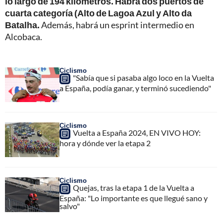
lo largo de 194 kilómetros. Habrá dos puertos de
cuarta categoría (Alto de Lagoa Azul y Alto da
Batalha.
Además, habrá un esprint intermedio en
Alcobaca.
Ciclismo
"Sabía que si pasaba algo loco en la Vuelta
a España, podía ganar, y terminó sucediendo"
Ciclismo
Vuelta a España 2024, EN VIVO HOY:
hora y dónde ver la etapa 2
Ciclismo
Quejas, tras la etapa 1 de la Vuelta a
España: "Lo importante es que llegué sano y
salvo"