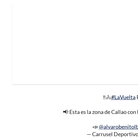
‼️🚴
#LaVuelta
📢 Esta es la zona de Callao con
📣
@alvarobenitol
— Carrusel Deportivo