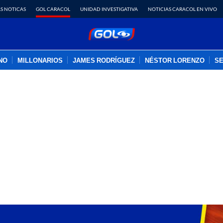
S NOTICAS
GOL CARACOL
UNIDAD INVESTIGATIVA
NOTICIAS CARACOL EN VIVO
INO
MILLONARIOS
JAMES RODRÍGUEZ
NÉSTOR LORENZO
SE
PUBLICIDAD