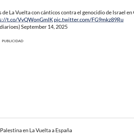
 de La Vuelta con cánticos contra el genocidio de Israel en
ps://t.co/VvQWonGmlK
pic.twitter.com/FG9mkz89Ru
diarioes)
September 14, 2025
PUBLICIDAD
 Palestina en La Vuelta a España