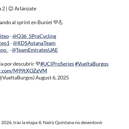
 2 | 😉 Arlánzate
ando al sprint en Buniel 💜💪
iteo
-
@Q36_5ProCycling
teo1
-
@XDSAstanaTeam
ano_
-
@TeamEmiratesUAE
ia por descubrir 💜
#UCIProSeries
#VueltaBurgos
ter.com/M99tXOZgVM
(@VueltaBurgos)
August 6, 2025
s 2026, tras la etapa 4; Nairo Quintana no desentonó