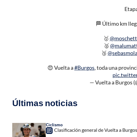
Etapa
🏁 Último km lleg
🥇
@moschett
🥈
@malumat
🥉
@sebasmol
😍 Vuelta a
#Burgos
, toda una provinc
pic.twit
— Vuelta a Burgos 
Últimas noticias
Ciclismo
Clasificación general de Vuelta a Burgo