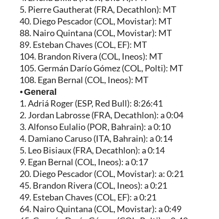
5. Pierre Gautherat (FRA, Decathlon): MT
40. Diego Pescador (COL, Movistar): MT
88. Nairo Quintana (COL, Movistar): MT
89. Esteban Chaves (COL, EF): MT
104. Brandon Rivera (COL, Ineos): MT
105. Germán Darío Gómez (COL, Polti): MT
108. Egan Bernal (COL, Ineos): MT
⦁
General
1. Adriá Roger (ESP, Red Bull): 8:26:41
2. Jordan Labrosse (FRA, Decathlon): a 0:04
3. Alfonso Eulalio (POR, Bahrain): a 0:10
4. Damiano Caruso (ITA, Bahrain): a 0:14
5. Leo Bisiaux (FRA, Decathlon): a 0:14
9. Egan Bernal (COL, Ineos): a 0:17
20. Diego Pescador (COL, Movistar): a: 0:21
45. Brandon Rivera (COL, Ineos): a 0:21
49. Esteban Chaves (COL, EF): a 0:21
64. Nairo Quintana (COL, Movistar): a 0:49