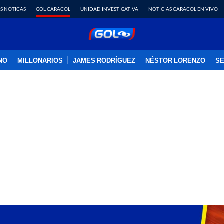
S NOTICAS
GOL CARACOL
UNIDAD INVESTIGATIVA
NOTICIAS CARACOL EN VIVO
INO
MILLONARIOS
JAMES RODRÍGUEZ
NÉSTOR LORENZO
SE
PUBLICIDAD