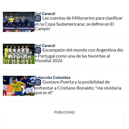
Gol Caracol
Las cuentas de Millonarios para clasificar
en la Copa Sudamericana; se define en El
Campín
Gol Caracol
Excampeón del mundo con Argentina dio
a Portugal como una de las favoritas al
Mundial 2026
Selección Colombia
Gustavo Puerta y la posibilidad de
enfrentar a Cristiano Ronaldo; "me olvidaría
que es él"
PUBLICIDAD