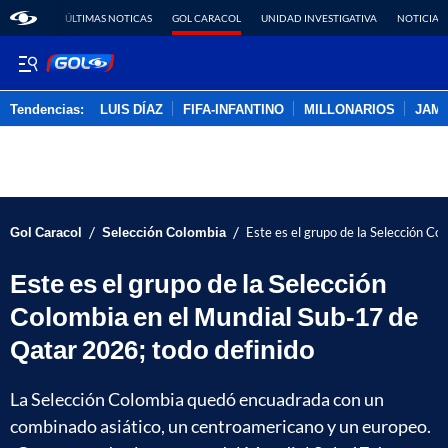
ÚLTIMAS NOTICAS
GOL CARACOL
UNIDAD INVESTIGATIVA
NOTICIAS
Tendencias:
LUIS DÍAZ
FIFA-INFANTINO
MILLONARIOS
JAM
PUBLICIDAD
/
/
Gol Caracol
Selección Colombia
Este es el grupo de la Selección C
Este es el grupo de la Selección
Colombia en el Mundial Sub-17 de
Qatar 2026; todo definido
La Selección Colombia quedó encuadrada con un
combinado asiático, un centroamericano y un europeo.