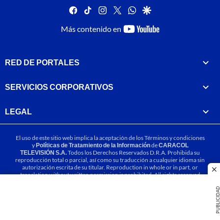
facebook
tiktok
instagram
twitter
whatsapp
google
youtube-
Más contenido en
footer
RED DE PORTALES
SERVICIOS CORPORATIVOS
LEGAL
El uso de este sitio web implica la aceptación de los
Términos y condiciones
y
Políticas de Tratamiento de la Información
de
CARACOL
TELEVISIÓN S.A.
Todos los Derechos Reservados D.R.A. Prohibida su
reproducción total o parcial, así como su traducción a cualquier idioma sin
autorización escrita de su titular. Reproduction in whole or in part, or
cl
translation without written permission is prohibited. All rights reserved
2025.
PUBLICIDA
MIEMBRO DE: