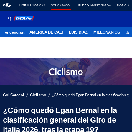
ÚLTIMAS NOTICAS
GOL CARACOL
UNIDAD INVESTIGATIVA
NOTICIAS
Tendencias:
AMERICA DE CALI
LUIS DÍAZ
MILLONARIOS
JA
PUBLICIDAD
/
/
Gol Caracol
Ciclismo
¿Cómo quedó Egan Bernal en la clasificación gene
¿Cómo quedó Egan Bernal en la
clasificación general del Giro de
Italia 2026, tras la etapa 19?