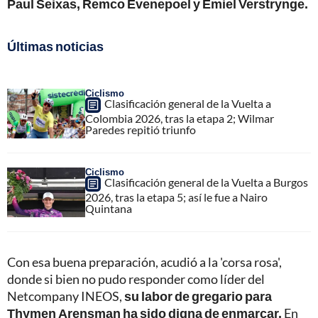
Paul Seixas, Remco Evenepoel y Emiel Verstrynge.
Últimas noticias
Ciclismo
Clasificación general de la Vuelta a
Colombia 2026, tras la etapa 2; Wilmar
Paredes repitió triunfo
Ciclismo
Clasificación general de la Vuelta a Burgos
2026, tras la etapa 5; así le fue a Nairo
Quintana
Con esa buena preparación, acudió a la 'corsa rosa',
donde si bien no pudo responder como líder del
Netcompany INEOS,
su labor de gregario para
Thymen Arensman ha sido digna de enmarcar.
En