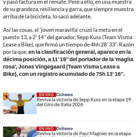
y pasó factura en el remate. Pese a ello, en una muestra
de su grandeza, resiliencia y garra, que siempre muestra
arriba de la bicicleta, lo sacó adelante.
Así las cosas, el 'joven maravilla' cruzó la meta en el
puesto 13, a 2' 14'' del ganador, Sepp Kuss (Team Visma
Lease a Bike), que firmó un tiempo de 4hh 28' 33''. Razón
por la que,
en la clasificación general, aparece en la
décima posición, a 11' 19'' del portador de la 'maglia
rosa', Jonas Vingegaard (Team Visma Lease a
Bike), con un registro acumulado de 75h 13' 16''.
Ciclismo
EN VIVO
Reviva la victoria de Sepp Kuss en la etapa 19
del Giro de Italia 2026
Ciclismo
EN VIVO
Reviva la victoria de Paul Magnier en la etapa