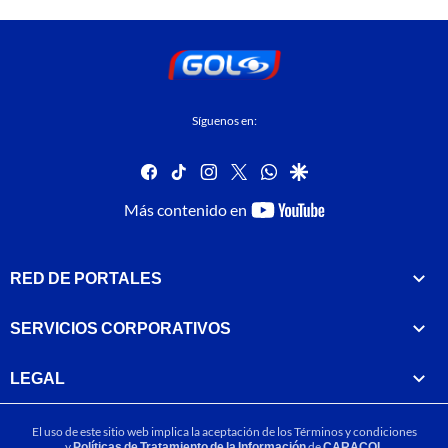
Síguenos en:
facebook
tiktok
instagram
twitter
whatsapp
google
youtube-
Más contenido en
footer
RED DE PORTALES
SERVICIOS CORPORATIVOS
LEGAL
El uso de este sitio web implica la aceptación de los
Términos y condiciones
y
Políticas de Tratamiento de la Información
de
CARACOL