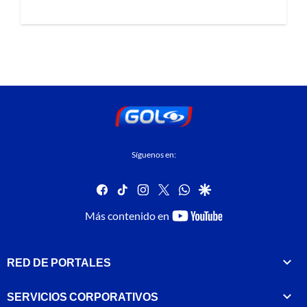
Síguenos en:
facebook
tiktok
instagram
twitter
whatsapp
google
youtube-
Más contenido en
footer
RED DE PORTALES
SERVICIOS CORPORATIVOS