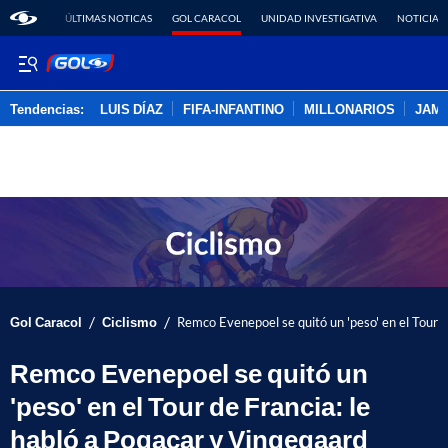
ÚLTIMAS NOTICAS
GOL CARACOL
UNIDAD INVESTIGATIVA
NOTICIAS
Tendencias:
LUIS DÍAZ
FIFA-INFANTINO
MILLONARIOS
JAM
PUBLICIDAD
/
/
Gol Caracol
Ciclismo
Remco Evenepoel se quitó un 'peso' en el Tour d
Remco Evenepoel se quitó un
'peso' en el Tour de Francia: le
habló a Pogacar y Vingegaard