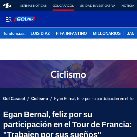
ÚLTIMAS NOTICAS
GOL CARACOL
UNIDAD INVESTIGATIVA
NOTICIAS
Tendencias:
LUIS DÍAZ
FIFA-INFANTINO
MILLONARIOS
JAM
PUBLICIDAD
/
/
Gol Caracol
Ciclismo
Egan Bernal, feliz por su participación en el Tou
Egan Bernal, feliz por su
participación en el Tour de Francia:
"Trabajen por sus sueños"