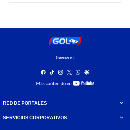
Síguenos en:
facebook
tiktok
instagram
twitter
whatsapp
google
youtube-
Más contenido en
footer
RED DE PORTALES
SERVICIOS CORPORATIVOS