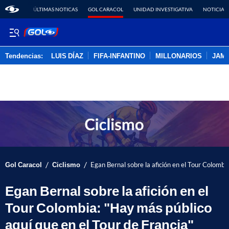
ÚLTIMAS NOTICAS
GOL CARACOL
UNIDAD INVESTIGATIVA
NOTICIAS
Tendencias:
LUIS DÍAZ
FIFA-INFANTINO
MILLONARIOS
JAM
PUBLICIDAD
/
/
Gol Caracol
Ciclismo
Egan Bernal sobre la afición en el Tour Colombi
Egan Bernal sobre la afición en el
Tour Colombia: "Hay más público
aquí que en el Tour de Francia"