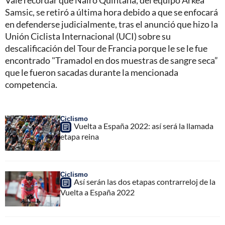
Vale recordar que Nairo Quintana, del equipo Arkéa
Samsic, se retiró a última hora debido a que se enfocará
en defenderse judicialmente, tras el anunció que hizo la
Unión Ciclista Internacional (UCI) sobre su
descalificación del Tour de Francia porque le se le fue
encontrado "Tramadol en dos muestras de sangre seca”
que le fueron sacadas durante la mencionada
competencia.
Ciclismo
Vuelta a España 2022: así será la llamada
etapa reina
Ciclismo
Así serán las dos etapas contrarreloj de la
Vuelta a España 2022