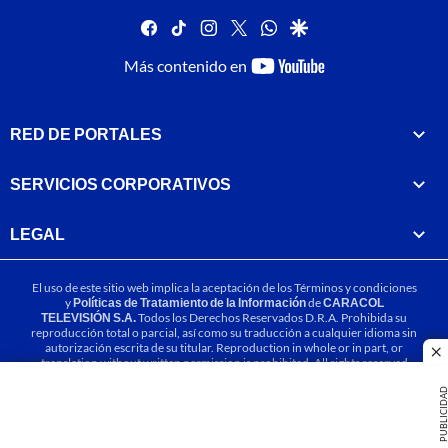
facebook
tiktok
instagram
twitter
whatsapp
google
youtube-
Más contenido en
footer
RED DE PORTALES
SERVICIOS CORPORATIVOS
LEGAL
El uso de este sitio web implica la aceptación de los
Términos y condiciones
y
Políticas de Tratamiento de la Información
de
CARACOL
TELEVISIÓN S.A.
Todos los Derechos Reservados D.R.A. Prohibida su
reproducción total o parcial, así como su traducción a cualquier idioma sin
autorización escrita de su titular. Reproduction in whole or in part, or
cl
translation without written permission is prohibited. All rights reserved
2025.
PUBLICIDA
MIEMBRO DE: