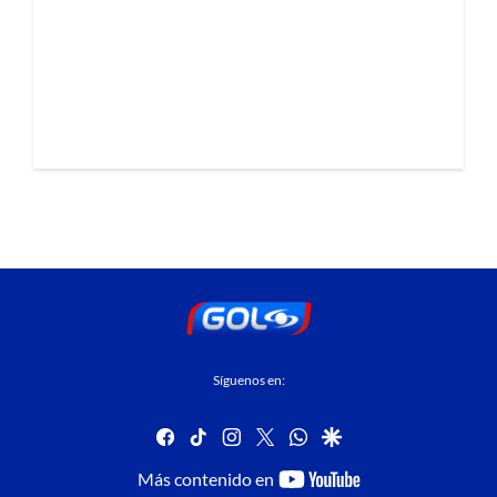
Síguenos en:
facebook
tiktok
instagram
twitter
whatsapp
google
youtube-
Más contenido en