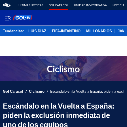
ÚLTIMAS NOTICAS
GOL CARACOL
UNIDAD INVESTIGATIVA
NOTICIAS
Tendencias:
LUIS DÍAZ
FIFA-INFANTINO
MILLONARIOS
JAM
PUBLICIDAD
/
/
Gol Caracol
Ciclismo
Escándalo en la Vuelta a España: piden la exclu
Escándalo en la Vuelta a España:
piden la exclusión inmediata de
uno de los equipos