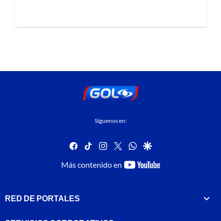
Síguenos en:
facebook
tiktok
instagram
twitter
whatsapp
google
youtube-
Más contenido en
footer
RED DE PORTALES