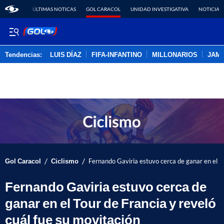
ÚLTIMAS NOTICAS
GOL CARACOL
UNIDAD INVESTIGATIVA
NOTICIAS
Tendencias:
LUIS DÍAZ
FIFA-INFANTINO
MILLONARIOS
JAM
PUBLICIDAD
/
/
Gol Caracol
Ciclismo
Fernando Gaviria estuvo cerca de ganar en el To
Fernando Gaviria estuvo cerca de
ganar en el Tour de Francia y reveló
cuál fue su movitación