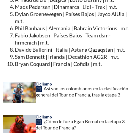
Mads Pedersen | Dinamarca | Lidl - Trek | m.t.
Dylan Groenewegen | Países Bajos | Jayco AlUla |
m.t.
Phil Bauhaus | Alemania | Bahrain Victorious | m.t.
Fabio Jakobsen | Países Bajos | Team dsm-
firmenich | m.t.
Davide Ballerini | Italia | Astana Qazaqstan | m.t.
Sam Bennett | Irlanda | Decathlon AG2R | m.t.
Bryan Coquard | Francia | Cofidis | m.t.
Ciclismo
Así van los colombianos en la clasificación
general del Tour de Francia, tras la etapa 3
Ciclismo
¿Cómo le fue a Egan Bernal en la etapa 3
del Tour de Francia?