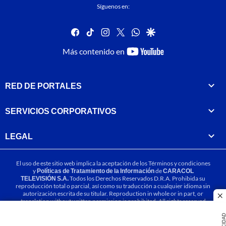
Síguenos en:
facebook
tiktok
instagram
twitter
whatsapp
google
youtube-
Más contenido en
footer
RED DE PORTALES
SERVICIOS CORPORATIVOS
LEGAL
El uso de este sitio web implica la aceptación de los
Términos y condiciones
y
Políticas de Tratamiento de la Información
de
CARACOL
TELEVISIÓN S.A.
Todos los Derechos Reservados D.R.A. Prohibida su
reproducción total o parcial, así como su traducción a cualquier idioma sin
autorización escrita de su titular. Reproduction in whole or in part, or
cl
translation without written permission is prohibited. All rights reserved
2025.