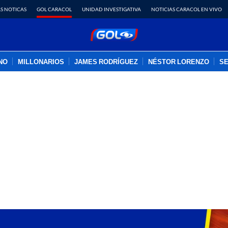
S NOTICAS
GOL CARACOL
UNIDAD INVESTIGATIVA
NOTICIAS CARACOL EN VIVO
INO
MILLONARIOS
JAMES RODRÍGUEZ
NÉSTOR LORENZO
SE
PUBLICIDAD