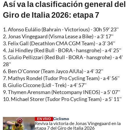
Así va la clasificación general del
Giro de Italia 2026: etapa 7
1. Afonso Eulálio (Bahrain - Victorious) - 30h 59' 23''
2. Jonas Vingegaard (Visma Lease a Bike) - a 3' 17''
3. Felix Gall (Decathlon CMA CGM Team) - a 3' 34''
4. Jai Hindley (Red Bull - BORA - hansgrohe) - a 4' 25''
5. Giulio Pellizzari (Red Bull - BORA - hansgrohe) - a 4'
28''
6. Ben O'Connor (Team Jayco AlUla) - a 4' 32''
7. Mathys Rondel (Tudor Pro Cycling Team) - a 4' 56''
8. Giulio Ciccone (Lidl - Trek) - a 4' 57''
9. Thymen Arensman (Netcompany INEOS) - a 5' 07''
10. Michael Storer (Tudor Pro Cycling Team) - a 5' 11''
Ciclismo
EN VIVO
Reviva la victoria de Jonas Vingegaard en la
etapa 7 del Giro de Italia 2026