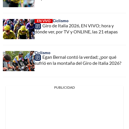
Ciclismo
EN VIVO
Giro de Italia 2026, EN VIVO; hora y
dónde ver, por TV y ONLINE, las 21 etapas
Ciclismo
Egan Bernal contó la verdad; ¿por qué
sufrió en la montaña del Giro de Italia 2026?
PUBLICIDAD