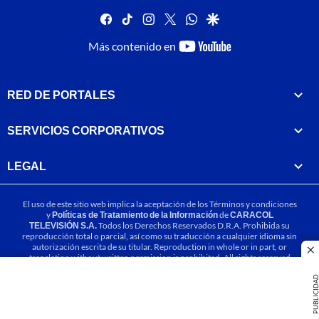
facebook
tiktok
instagram
twitter
whatsapp
google
youtube-
Más contenido en
footer
RED DE PORTALES
SERVICIOS CORPORATIVOS
LEGAL
El uso de este sitio web implica la aceptación de los
Términos y condiciones
y
Políticas de Tratamiento de la Información
de
CARACOL
TELEVISIÓN S.A.
Todos los Derechos Reservados D.R.A. Prohibida su
reproducción total o parcial, así como su traducción a cualquier idioma sin
autorización escrita de su titular. Reproduction in whole or in part, or
cl
translation without written permission is prohibited. All rights reserved
2025.
PUBLICIDA
MIEMBRO DE: