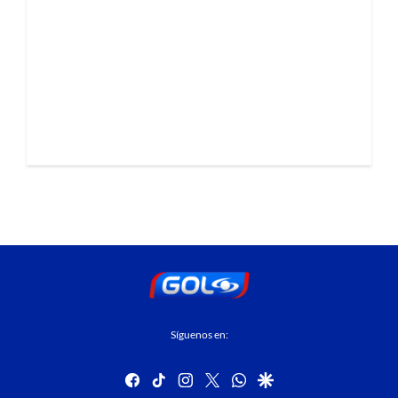
Síguenos en:
facebook
tiktok
instagram
twitter
whatsapp
google