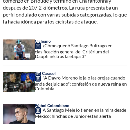
comenzó en Brioude y terminó en Charantonnay
después de 207,2 kilómetros. La ruta presentaba un
perfil ondulado con varias subidas categorizadas, lo que
la hacía idónea para los ciclistas de ataque.
Ciclismo
¿Cómo quedó Santiago Buitrago en
clasificación general del Critérium del
Dauphiné, tras la etapa 3?
Gol Caracol
"A Dayro Moreno le jalo las orejas cuando
anda desjuiciado"; confesión de nueva reina en
Colombia
Fútbol Colombiano
A Santiago Mele lo tienen en la mira desde
México; hinchas de Junior están alerta