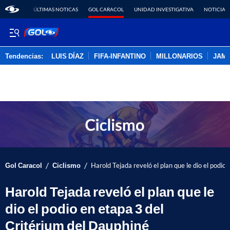
ÚLTIMAS NOTICAS
GOL CARACOL
UNIDAD INVESTIGATIVA
NOTICIAS
Tendencias:
LUIS DÍAZ
FIFA-INFANTINO
MILLONARIOS
JAM
PUBLICIDAD
/
/
Gol Caracol
Ciclismo
Harold Tejada reveló el plan que le dio el podio
Harold Tejada reveló el plan que le
dio el podio en etapa 3 del
Critérium del Dauphiné