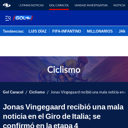
ÚLTIMAS NOTICAS
GOL CARACOL
UNIDAD INVESTIGATIVA
NOTICIAS
Tendencias:
LUIS DÍAZ
FIFA-INFANTINO
MILLONARIOS
JAM
PUBLICIDAD
/
/
Gol Caracol
Ciclismo
Jonas Vingegaard recibió una mala noticia en el 
Jonas Vingegaard recibió una mala
noticia en el Giro de Italia; se
confirmó en la etapa 4