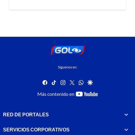
Síguenos en:
facebook
tiktok
instagram
twitter
whatsapp
google
youtube-
Más contenido en
footer
RED DE PORTALES
SERVICIOS CORPORATIVOS