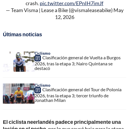
crash.
pic.twitter.com/EPnIH7imJf
— Team Visma | Lease a Bike (@vismaleaseabike)
May
12, 2026
Últimas noticias
Ciclismo
Clasificación general de Vuelta a Burgos
2026, tras la etapa 3; Nairo Quintana se
destacó
Ciclismo
Clasificación general del Tour de Polonia
2026, tras la etapa 3; tercer triunfo de
Jonathan Milan
El ciclista neerlandés padece principalmente una
lesión en el pecho
, por lo que causó baja para la etapa