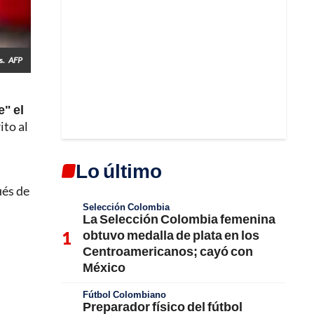
s.
AFP
e" el
ito al
Lo último
ués de
Selección Colombia
La Selección Colombia femenina
obtuvo medalla de plata en los
Centroamericanos; cayó con
México
Fútbol Colombiano
Preparador físico del fútbol