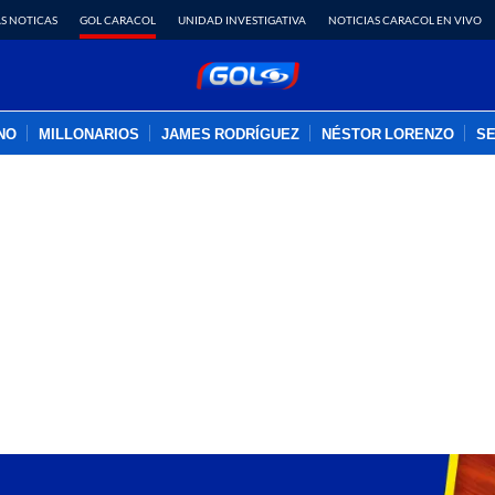
S NOTICAS
GOL CARACOL
UNIDAD INVESTIGATIVA
NOTICIAS CARACOL EN VIVO
INO
MILLONARIOS
JAMES RODRÍGUEZ
NÉSTOR LORENZO
SE
PUBLICIDAD