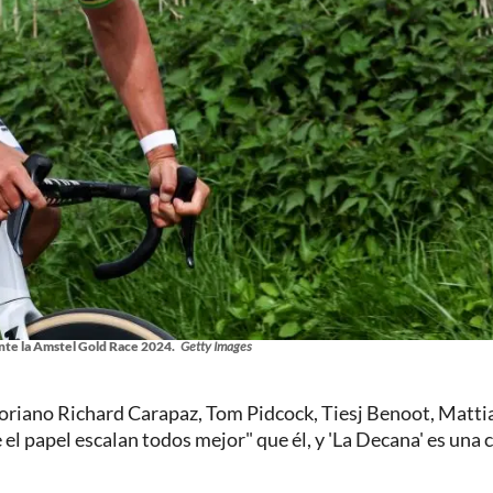
nte la Amstel Gold Race 2024.
Getty Images
toriano Richard Carapaz, Tom Pidcock, Tiesj Benoot, Matti
l papel escalan todos mejor" que él, y 'La Decana' es una c