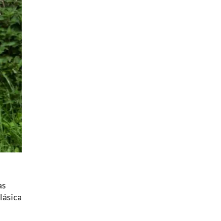
as
lásica