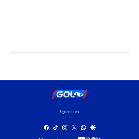
Síguenos en:
facebook
tiktok
instagram
twitter
whatsapp
google
youtube-