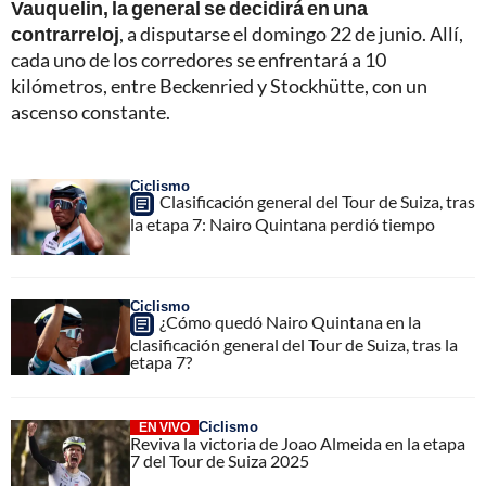
Vauquelin, la general se decidirá en una
contrarreloj
, a disputarse el domingo 22 de junio. Allí,
cada uno de los corredores se enfrentará a 10
kilómetros, entre Beckenried y Stockhütte, con un
ascenso constante.
Ciclismo
Clasificación general del Tour de Suiza, tras
la etapa 7: Nairo Quintana perdió tiempo
Ciclismo
¿Cómo quedó Nairo Quintana en la
clasificación general del Tour de Suiza, tras la
etapa 7?
Ciclismo
EN VIVO
Reviva la victoria de Joao Almeida en la etapa
7 del Tour de Suiza 2025