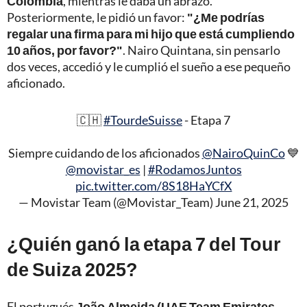
Colombia
, mientras le daba un abrazo.
Posteriormente, le pidió un favor:
"¿Me podrías
regalar una firma para mi hijo que está cumpliendo
10 años, por favor?"
. Nairo Quintana, sin pensarlo
dos veces, accedió y le cumplió el sueño a ese pequeño
aficionado.
🇨🇭
#TourdeSuisse
- Etapa 7
Siempre cuidando de los aficionados
@NairoQuinCo
💙
@movistar_es
|
#RodamosJuntos
pic.twitter.com/8S18HaYCfX
— Movistar Team (@Movistar_Team)
June 21, 2025
¿Quién ganó la etapa 7 del Tour
de Suiza 2025?
El portugués
João Almeida (UAE Team Emirates