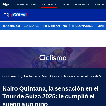
ÚLTIMAS NOTICAS
GOL CARACOL
UNIDAD INVESTIGATIVA
NOTICIAS
Tendencias:
LUIS DÍAZ
FIFA-INFANTINO
MILLONARIOS
JAM
PUBLICIDAD
/
/
Gol Caracol
Ciclismo
Nairo Quintana, la sensación en el Tour de Suiza
Nairo Quintana, la sensación en el
Tour de Suiza 2025: le cumplió el
sueño a un niño