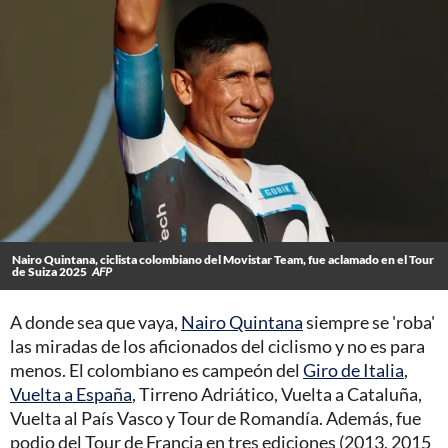
Nairo Quintana, ciclista colombiano del Movistar Team, fue aclamado en el Tour
de Suiza 2025
AFP
A donde sea que vaya,
Nairo Quintana
siempre se 'roba'
las miradas de los aficionados del ciclismo y no es para
menos. El colombiano es campeón del
Giro de Italia
,
Vuelta a España
, Tirreno Adriático, Vuelta a Cataluña,
Vuelta al País Vasco y Tour de Romandía. Además, fue
podio del Tour de Francia en tres ediciones (2013, 2015