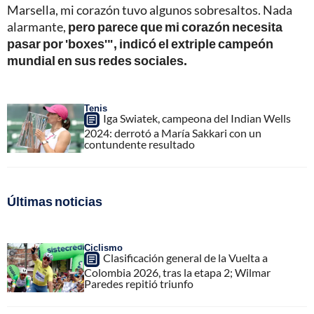
Marsella, mi corazón tuvo algunos sobresaltos. Nada
alarmante,
pero parece que mi corazón necesita
pasar por 'boxes'", indicó el extriple campeón
mundial en sus redes sociales.
Tenis
Iga Swiatek, campeona del Indian Wells
2024: derrotó a María Sakkari con un
contundente resultado
Últimas noticias
Ciclismo
Clasificación general de la Vuelta a
Colombia 2026, tras la etapa 2; Wilmar
Paredes repitió triunfo