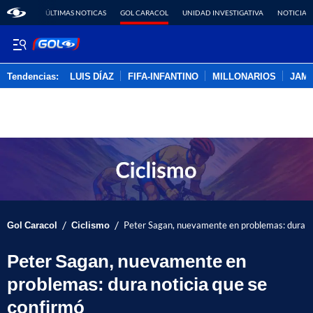
ÚLTIMAS NOTICAS
GOL CARACOL
UNIDAD INVESTIGATIVA
NOTICIAS
Tendencias:
LUIS DÍAZ
FIFA-INFANTINO
MILLONARIOS
JAM
PUBLICIDAD
/
/
Gol Caracol
Ciclismo
Peter Sagan, nuevamente en problemas: dura no
Peter Sagan, nuevamente en
problemas: dura noticia que se
confirmó