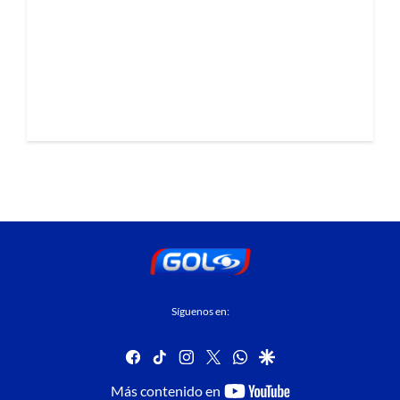
Síguenos en:
facebook
tiktok
instagram
twitter
whatsapp
google
youtube-
Más contenido en