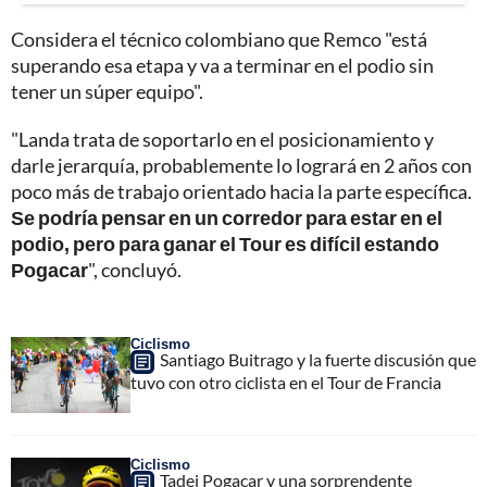
Considera el técnico colombiano que Remco "está
superando esa etapa y va a terminar en el podio sin
tener un súper equipo".
"Landa trata de soportarlo en el posicionamiento y
darle jerarquía, probablemente lo logrará en 2 años con
poco más de trabajo orientado hacia la parte específica.
Se podría pensar en un corredor para estar en el
podio, pero para ganar el Tour es difícil estando
Pogacar
", concluyó.
Ciclismo
Santiago Buitrago y la fuerte discusión que
tuvo con otro ciclista en el Tour de Francia
Ciclismo
Tadej Pogacar y una sorprendente