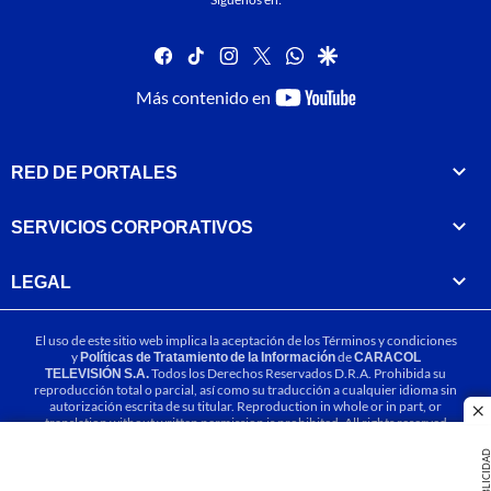
facebook
tiktok
instagram
twitter
whatsapp
google
youtube-
Más contenido en
footer
RED DE PORTALES
SERVICIOS CORPORATIVOS
LEGAL
El uso de este sitio web implica la aceptación de los
Términos y condiciones
y
Políticas de Tratamiento de la Información
de
CARACOL
TELEVISIÓN S.A.
Todos los Derechos Reservados D.R.A. Prohibida su
reproducción total o parcial, así como su traducción a cualquier idioma sin
autorización escrita de su titular. Reproduction in whole or in part, or
cl
translation without written permission is prohibited. All rights reserved
2025.
PUBLICIDA
MIEMBRO DE: