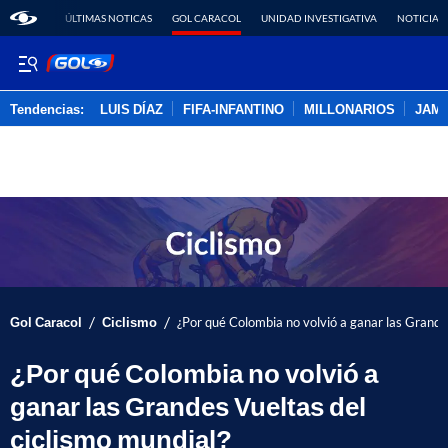
ÚLTIMAS NOTICAS
GOL CARACOL
UNIDAD INVESTIGATIVA
NOTICIAS
Tendencias:
LUIS DÍAZ
FIFA-INFANTINO
MILLONARIOS
JAM
PUBLICIDAD
/
/
Gol Caracol
Ciclismo
¿Por qué Colombia no volvió a ganar las Grande
¿Por qué Colombia no volvió a
ganar las Grandes Vueltas del
ciclismo mundial?