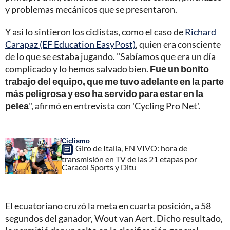
y problemas mecánicos que se presentaron.
Y así lo sintieron los ciclistas, como el caso de
Richard
Carapaz (EF Education EasyPost)
, quien era consciente
de lo que se estaba jugando. "Sabíamos que era un día
complicado y lo hemos salvado bien.
Fue un bonito
trabajo del equipo, que me tuvo adelante en la parte
más peligrosa y eso ha servido para estar en la
pelea
", afirmó en entrevista con 'Cycling Pro Net'.
Ciclismo
Giro de Italia, EN VIVO: hora de
transmisión en TV de las 21 etapas por
Caracol Sports y Ditu
El ecuatoriano cruzó la meta en cuarta posición, a 58
segundos del ganador, Wout van Aert. Dicho resultado,