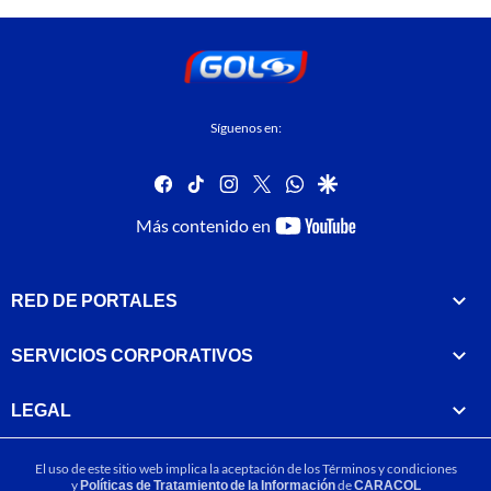
Síguenos en:
facebook
tiktok
instagram
twitter
whatsapp
google
youtube-
Más contenido en
footer
RED DE PORTALES
SERVICIOS CORPORATIVOS
LEGAL
El uso de este sitio web implica la aceptación de los
Términos y condiciones
y
Políticas de Tratamiento de la Información
de
CARACOL