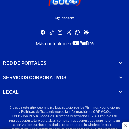
Síguenos en:
facebook
tiktok
instagram
twitter
whatsapp
google
youtube-
Más contenido en
footer
RED DE PORTALES
SERVICIOS CORPORATIVOS
LEGAL
El uso de este sitio web implica la aceptación de los
Términos y condiciones
y
Políticas de Tratamiento de la Información
de
CARACOL
TELEVISIÓN S.A.
Todos los Derechos Reservados D.R.A. Prohibida su
reproducción total o parcial, así como su traducción a cualquier idioma sin
autorización escrita de su titular. Reproduction in whole or in part, or
cl
translation without written permission is prohibited. All rights reserved