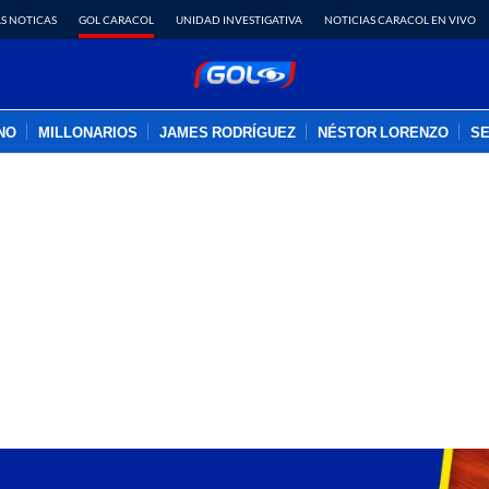
S NOTICAS
GOL CARACOL
UNIDAD INVESTIGATIVA
NOTICIAS CARACOL EN VIVO
INO
MILLONARIOS
JAMES RODRÍGUEZ
NÉSTOR LORENZO
SE
PUBLICIDAD