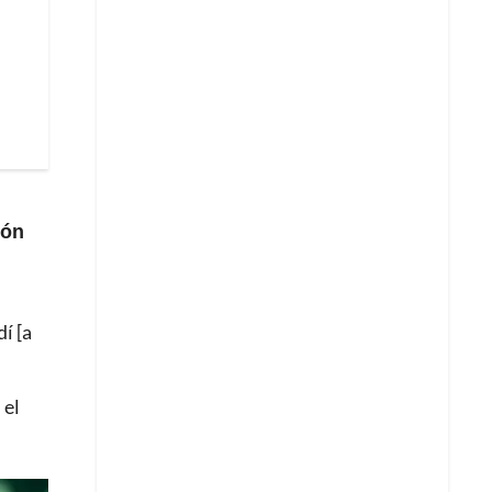
ión
í [a
,
el