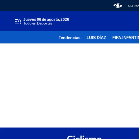
ÚLTIMA
jueves 06 de agosto, 2026
Todo en Deportes
Tendencias:
LUIS DÍAZ
FIFA-INFANT