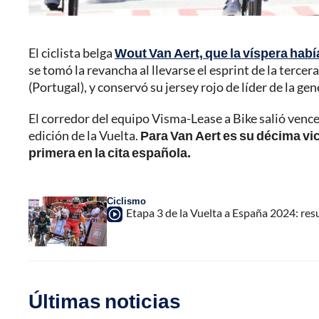
El ciclista belga
Wout Van Aert, que la víspera hab
se tomó la revancha al llevarse el esprint de la terce
(Portugal), y conservó su jersey rojo de líder de la gen
El corredor del equipo Visma-Lease a Bike salió vence
edición de la Vuelta.
Para Van Aert es su décima vic
primera en la cita española.
Ciclismo
Etapa 3 de la Vuelta a España 2024: r
Últimas noticias