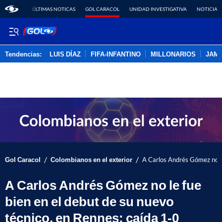
ÚLTIMAS NOTICAS
GOL CARACOL
UNIDAD INVESTIGATIVA
NOTICIAS
Tendencias:
LUIS DÍAZ
FIFA-INFANTINO
MILLONARIOS
JAM
PUBLICIDAD
/
/
Gol Caracol
Colombianos en el exterior
A Carlos Andrés Gómez no le
A Carlos Andrés Gómez no le fue
bien en el debut de su nuevo
técnico, en Rennes: caída 1-0