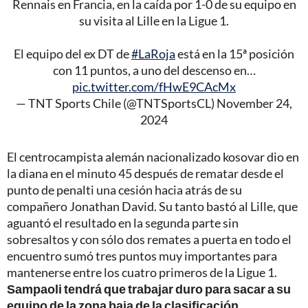
Rennais en Francia, en la caída por 1-0 de su equipo en
su visita al Lille en la Ligue 1.
El equipo del ex DT de
#LaRoja
está en la 15ª posición
con 11 puntos, a uno del descenso en…
pic.twitter.com/fHwE9CAcMx
— TNT Sports Chile (@TNTSportsCL)
November 24,
2024
El centrocampista alemán nacionalizado kosovar dio en
la diana en el minuto 45 después de rematar desde el
punto de penalti una cesión hacia atrás de su
compañero Jonathan David. Su tanto bastó al Lille, que
aguantó el resultado en la segunda parte sin
sobresaltos y con sólo dos remates a puerta en todo el
encuentro sumó tres puntos muy importantes para
mantenerse entre los cuatro primeros de la Ligue 1.
Sampaoli tendrá que trabajar duro para sacar a su
equipo de la zona baja de la clasificación.