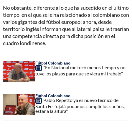
No obstante, diferente a lo que ha sucedido en el último
tiempo, en el que se le ha relacionado al colombiano con
varios gigantes del fútbol europeo; ahora, desde
territorio inglés informan que al lateral paisa le traerían
una competencia directa para dicha posición en el
cuadro londinense.
Fútbol Colombiano
"En Nacional me tocó menos tiempo y no
tuve los plazos para que se viera mi trabajo"
Fútbol Colombiano
Pablo Repetto ya es nuevo técnico de
Santa Fe; "ojalá podamos cumplir los sueños,
estar a la altura"