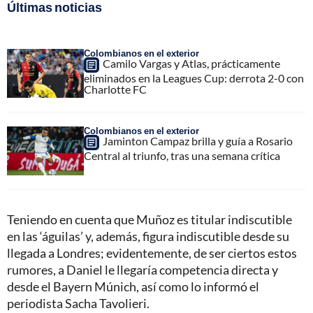
Últimas noticias
Colombianos en el exterior
Camilo Vargas y Atlas, prácticamente
eliminados en la Leagues Cup: derrota 2-0 con
Charlotte FC
Colombianos en el exterior
Jaminton Campaz brilla y guía a Rosario
Central al triunfo, tras una semana crítica
Teniendo en cuenta que Muñoz es titular indiscutible
en las ‘águilas’ y, además, figura indiscutible desde su
llegada a Londres; evidentemente, de ser ciertos estos
rumores, a Daniel le llegaría competencia directa y
desde el Bayern Múnich, así como lo informó el
periodista Sacha Tavolieri.