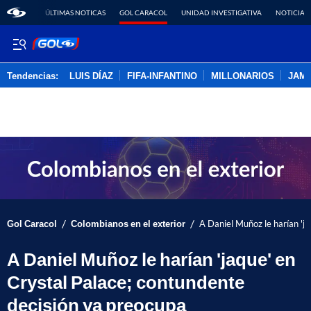
ÚLTIMAS NOTICAS
GOL CARACOL
UNIDAD INVESTIGATIVA
NOTICIAS
Tendencias:
LUIS DÍAZ
FIFA-INFANTINO
MILLONARIOS
JAM
PUBLICIDAD
/
/
Gol Caracol
Colombianos en el exterior
A Daniel Muñoz le harían 'j
A Daniel Muñoz le harían 'jaque' en
Crystal Palace; contundente
decisión ya preocupa