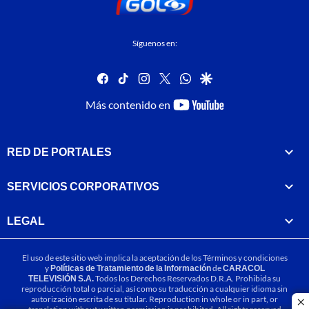
Síguenos en:
facebook
tiktok
instagram
twitter
whatsapp
google
youtube-
Más contenido en
footer
RED DE PORTALES
SERVICIOS CORPORATIVOS
LEGAL
El uso de este sitio web implica la aceptación de los
Términos y condiciones
y
Políticas de Tratamiento de la Información
de
CARACOL
TELEVISIÓN S.A.
Todos los Derechos Reservados D.R.A. Prohibida su
reproducción total o parcial, así como su traducción a cualquier idioma sin
autorización escrita de su titular. Reproduction in whole or in part, or
cl