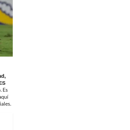
ad,
MES
. Es
aquí
iales.