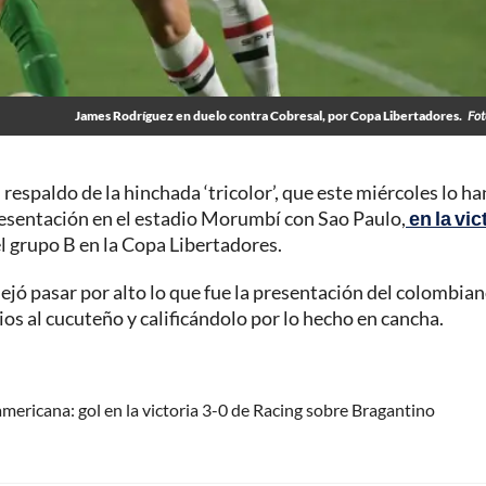
James Rodríguez en duelo contra Cobresal, por Copa Libertadores.
Fot
 respaldo de la hinchada ‘tricolor’, que este miércoles lo ha
resentación en el estadio Morumbí con Sao Paulo,
en la vic
l grupo B en la Copa Libertadores.
dejó pasar por alto lo que fue la presentación del colombia
os al cucuteño y calificándolo por lo hecho en cancha.
ericana: gol en la victoria 3-0 de Racing sobre Bragantino