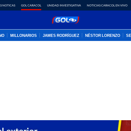
S NOTICAS
GOL CARACOL
UNIDAD INVESTIGATIVA
NOTICIAS CARACOL EN VIVO
INO
MILLONARIOS
JAMES RODRÍGUEZ
NÉSTOR LORENZO
SE
PUBLICIDAD