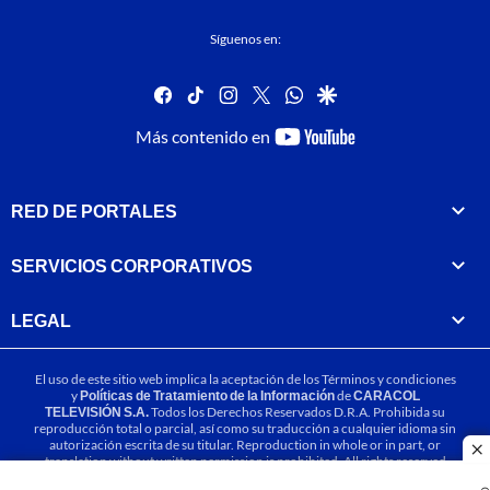
Síguenos en:
facebook
tiktok
instagram
twitter
whatsapp
google
youtube-
Más contenido en
footer
RED DE PORTALES
SERVICIOS CORPORATIVOS
LEGAL
El uso de este sitio web implica la aceptación de los
Términos y condiciones
y
Políticas de Tratamiento de la Información
de
CARACOL
TELEVISIÓN S.A.
Todos los Derechos Reservados D.R.A. Prohibida su
reproducción total o parcial, así como su traducción a cualquier idioma sin
autorización escrita de su titular. Reproduction in whole or in part, or
cl
translation without written permission is prohibited. All rights reserved
2025.