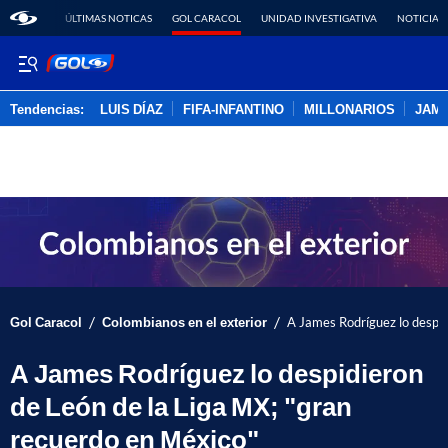
ÚLTIMAS NOTICAS
GOL CARACOL
UNIDAD INVESTIGATIVA
NOTICIAS
Tendencias:
LUIS DÍAZ
FIFA-INFANTINO
MILLONARIOS
JAM
PUBLICIDAD
/
/
Gol Caracol
Colombianos en el exterior
A James Rodríguez lo despid
A James Rodríguez lo despidieron
de León de la Liga MX; "gran
recuerdo en México"