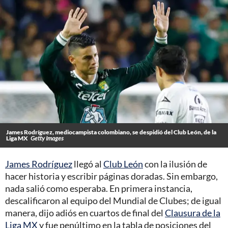
James Rodríguez, mediocampista colombiano, se despidió del Club León, de la
Liga MX
Getty Images
James Rodríguez
llegó al
Club León
con la ilusión de
hacer historia y escribir páginas doradas. Sin embargo,
nada salió como esperaba. En primera instancia,
descalificaron al equipo del Mundial de Clubes; de igual
manera, dijo adiós en cuartos de final del
Clausura de la
Liga MX
y fue penúltimo en la tabla de posiciones del