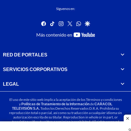
Síguenos en:
facebook
tiktok
instagram
twitter
whatsapp
google
youtube-
Más contenido en
footer
RED DE PORTALES
SERVICIOS CORPORATIVOS
LEGAL
El uso de este sitio web implica la aceptación de los
Términos y condiciones
y
Políticas de Tratamiento de la Información
de
CARACOL
TELEVISIÓN S.A.
Todos los Derechos Reservados D.R.A. Prohibida su
reproducción total o parcial, así como su traducción a cualquier idioma sin
autorización escrita de su titular. Reproduction in whole or in part, or
cl
translation without written permission is prohibited. All rights reserved
2025.