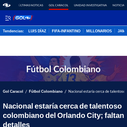
ÚLTIMAS NOTICAS
GOL CARACOL
UNIDAD INVESTIGATIVA
NOTICIAS
Tendencias:
LUIS DÍAZ
FIFA-INFANTINO
MILLONARIOS
JAM
PUBLICIDAD
/
/
Gol Caracol
Fútbol Colombiano
Nacional estaría cerca de talentoso 
Nacional estaría cerca de talentoso
colombiano del Orlando City; faltan
detalles