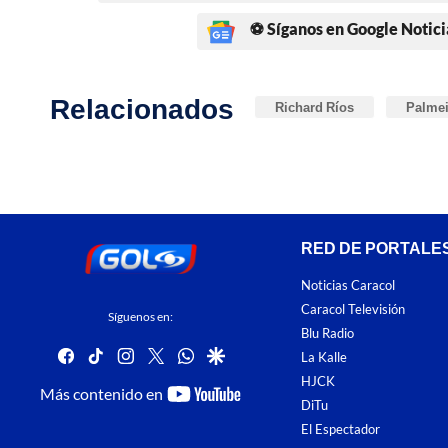
⚽ Síganos en Google Notici
Relacionados
Richard Ríos
Palmei
RED DE PORTALE
Noticias Caracol
Caracol Televisión
Síguenos en:
Blu Radio
facebook
tiktok
instagram
twitter
whatsapp
google
La Kalle
HJCK
youtube-
Más contenido en
DiTu
footer
El Espectador