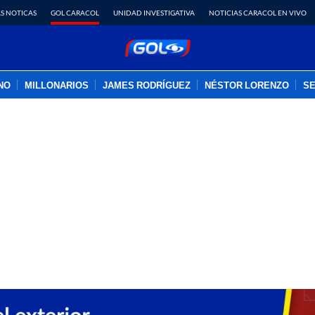
S NOTICAS
GOL CARACOL
UNIDAD INVESTIGATIVA
NOTICIAS CARACOL EN VIVO
INO
MILLONARIOS
JAMES RODRÍGUEZ
NÉSTOR LORENZO
SE
PUBLICIDAD