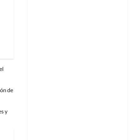
el
eón de
es y