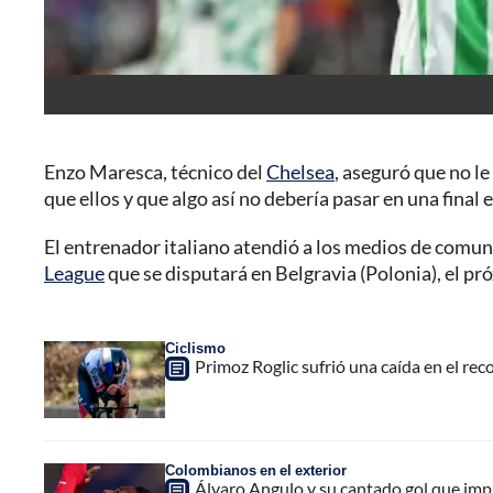
Enzo Maresca, técnico del
Chelsea
, aseguró que no le
que ellos y que algo así no debería pasar en una final 
El entrenador italiano atendió a los medios de comunic
League
que se disputará en Belgravia (Polonia), el p
Ciclismo
Primoz Roglic sufrió una caída en el reco
Colombianos en el exterior
Álvaro Angulo y su cantado gol que impr