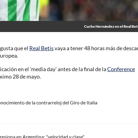
Cucho Hernández en el Real Bet
 gusta que el
Real Betis
vaya a tener 48 horas más de desca
europea.
ación en el 'media day' antes de la final de la
Conference
róximo 28 de mayo.
nocimiento de la contrarreloj del Giro de Italia
esiona en Argentina; "velocidad y clase"