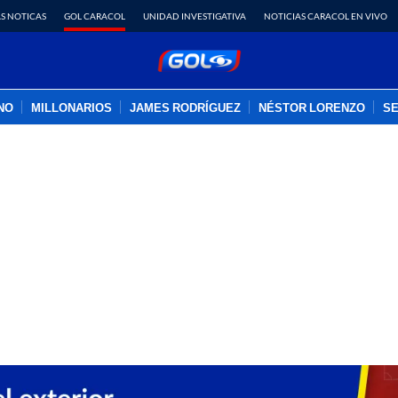
S NOTICAS
GOL CARACOL
UNIDAD INVESTIGATIVA
NOTICIAS CARACOL EN VIVO
INO
MILLONARIOS
JAMES RODRÍGUEZ
NÉSTOR LORENZO
SE
PUBLICIDAD