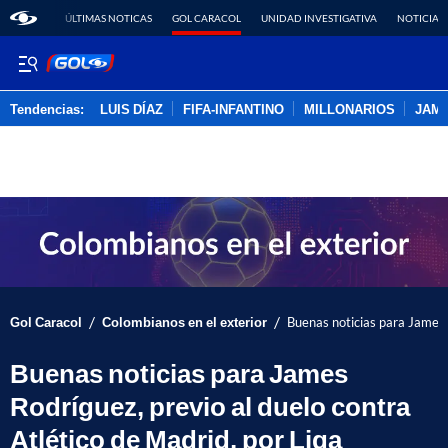
ÚLTIMAS NOTICAS
GOL CARACOL
UNIDAD INVESTIGATIVA
NOTICIAS
Tendencias:
LUIS DÍAZ
FIFA-INFANTINO
MILLONARIOS
JAM
PUBLICIDAD
/
/
Gol Caracol
Colombianos en el exterior
Buenas noticias para James R
Buenas noticias para James
Rodríguez, previo al duelo contra
Atlético de Madrid, por Liga