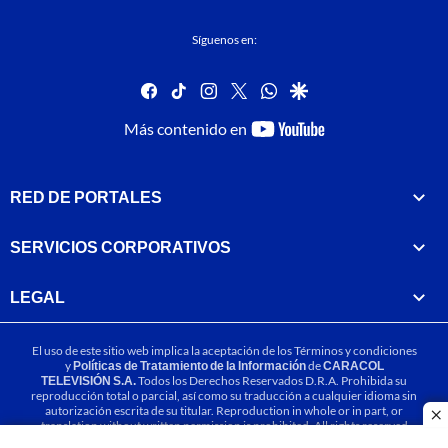
Síguenos en:
facebook
tiktok
instagram
twitter
whatsapp
google
youtube-
Más contenido en
footer
RED DE PORTALES
SERVICIOS CORPORATIVOS
LEGAL
El uso de este sitio web implica la aceptación de los
Términos y condiciones
y
Políticas de Tratamiento de la Información
de
CARACOL
TELEVISIÓN S.A.
Todos los Derechos Reservados D.R.A. Prohibida su
reproducción total o parcial, así como su traducción a cualquier idioma sin
autorización escrita de su titular. Reproduction in whole or in part, or
cl
translation without written permission is prohibited. All rights reserved
2025.