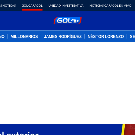
S NOTICAS
GOL CARACOL
UNIDAD INVESTIGATIVA
NOTICIAS CARACOL EN VIVO
INO
MILLONARIOS
JAMES RODRÍGUEZ
NÉSTOR LORENZO
SE
PUBLICIDAD