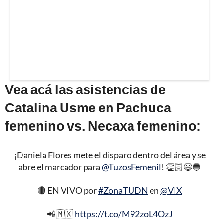
Vea acá las asistencias de
Catalina Usme en Pachuca
femenino vs. Necaxa femenino:
¡Daniela Flores mete el disparo dentro del área y se
abre el marcador para
@TuzosFemenil
! 👏🏻😄🔵
🔴 EN VIVO por
#ZonaTUDN
en
@VIX
📲🇲🇽
https://t.co/M92zoL4OzJ