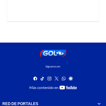
Síguenos en:
facebook
tiktok
instagram
twitter
whatsapp
google
youtube-
Más contenido en
footer
RED DE PORTALES