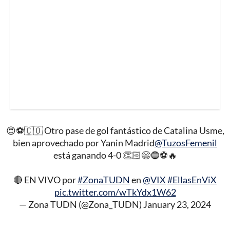
😍⚽️🇨🇴 Otro pase de gol fantástico de Catalina Usme,
bien aprovechado por Yanin Madrid
@TuzosFemenil
está ganando 4-0 👏🏻😄🔵⚽️🔥
🔴 EN VIVO por
#ZonaTUDN
en
@VIX
#EllasEnViX
pic.twitter.com/wTkYdx1W62
— Zona TUDN (@Zona_TUDN)
January 23, 2024