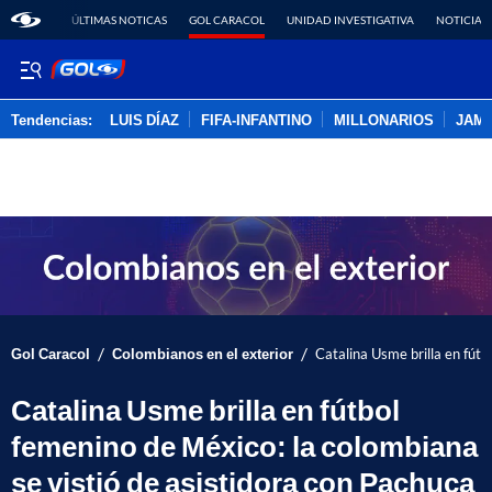
ÚLTIMAS NOTICAS
GOL CARACOL
UNIDAD INVESTIGATIVA
NOTICIAS
Tendencias:
LUIS DÍAZ
FIFA-INFANTINO
MILLONARIOS
JAM
PUBLICIDAD
/
/
Gol Caracol
Colombianos en el exterior
Catalina Usme brilla en fútb
Catalina Usme brilla en fútbol
femenino de México: la colombiana
se vistió de asistidora con Pachuca