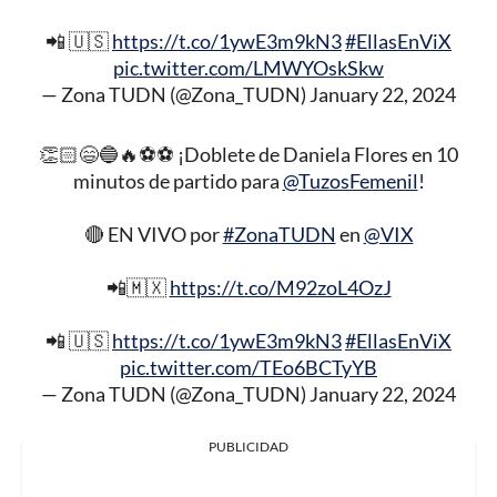
📲 🇺🇸
https://t.co/1ywE3m9kN3
#EllasEnViX
pic.twitter.com/LMWYOskSkw
— Zona TUDN (@Zona_TUDN)
January 22, 2024
👏🏻😄🔵🔥⚽️⚽️ ¡Doblete de Daniela Flores en 10
minutos de partido para
@TuzosFemenil
!
🔴 EN VIVO por
#ZonaTUDN
en
@VIX
📲🇲🇽
https://t.co/M92zoL4OzJ
📲 🇺🇸
https://t.co/1ywE3m9kN3
#EllasEnViX
pic.twitter.com/TEo6BCTyYB
— Zona TUDN (@Zona_TUDN)
January 22, 2024
PUBLICIDAD