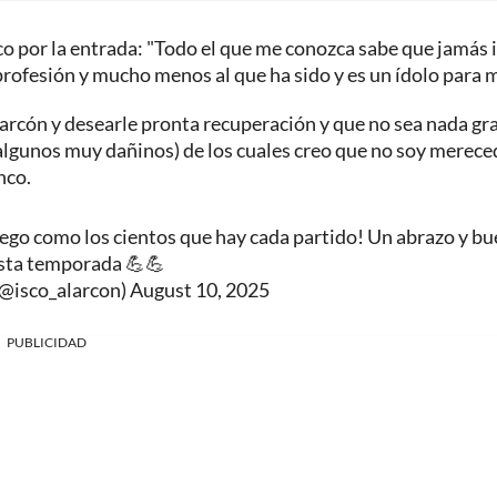
o por la entrada: "Todo el que me conozca sabe que jamás i
profesión y mucho menos al que ha sido y es un ídolo para m
larcón y desearle pronta recuperación y que no sea nada gr
(algunos muy dañinos) de los cuales creo que no soy merece
nco.
uego como los cientos que hay cada partido! Un abrazo y b
esta temporada 💪💪
isco_alarcon)
August 10, 2025
PUBLICIDAD