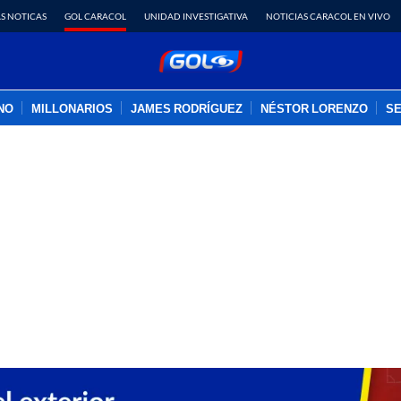
S NOTICAS
GOL CARACOL
UNIDAD INVESTIGATIVA
NOTICIAS CARACOL EN VIVO
INO
MILLONARIOS
JAMES RODRÍGUEZ
NÉSTOR LORENZO
SE
PUBLICIDAD