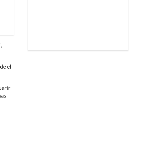
",
de el
uerir
mas