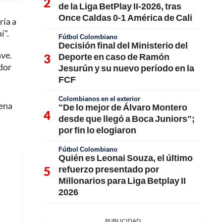
de la Liga BetPlay II-2026, tras
Once Caldas 0-1 América de Cali
ría a
í".
Fútbol Colombiano
Decisión final del Ministerio del
ave.
Deporte en caso de Ramón
dor
Jesurún y su nuevo período en la
FCF
Colombianos en el exterior
uena
"De lo mejor de Álvaro Montero
desde que llegó a Boca Juniors";
por fin lo elogiaron
Fútbol Colombiano
Quién es Leonai Souza, el último
refuerzo presentado por
Millonarios para Liga Betplay II
2026
PUBLICIDAD