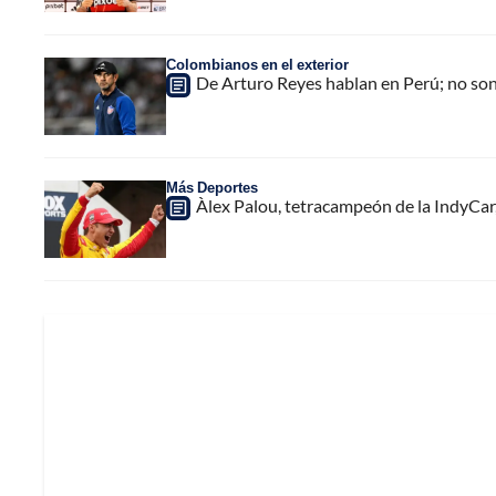
Colombianos en el exterior
De Arturo Reyes hablan en Perú; no son 
Más Deportes
Àlex Palou, tetracampeón de la IndyCar