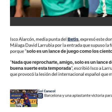
Isco Alarcón, media punta del
Betis
, expresó este do
Málaga David Larrubia por la entrada que supuso la fr
porque "
solo es un lance de juego como los cient
"
Nada que reprocharte, amigo, solo es un lance d
buena suerte esta temporada
", escribió Isco a Lar
que provocó la lesión del internacional español que mi
Gol Caracol
Barcelona y una aplastante victoria par