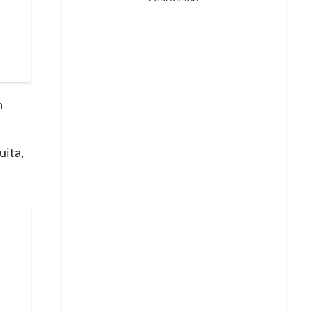
n
uita,