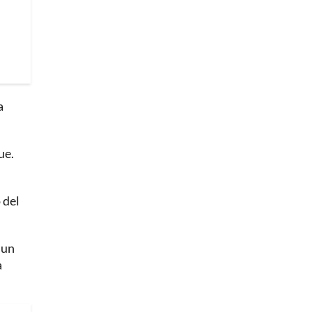
a
ue.
 del
 un
a