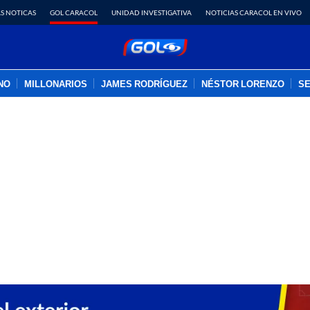
S NOTICAS
GOL CARACOL
UNIDAD INVESTIGATIVA
NOTICIAS CARACOL EN VIVO
INO
MILLONARIOS
JAMES RODRÍGUEZ
NÉSTOR LORENZO
SE
PUBLICIDAD