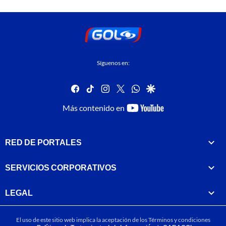
Síguenos en:
facebook
tiktok
instagram
twitter
whatsapp
google
youtube-
Más contenido en
footer
RED DE PORTALES
SERVICIOS CORPORATIVOS
LEGAL
El uso de este sitio web implica la aceptación de los
Términos y condiciones