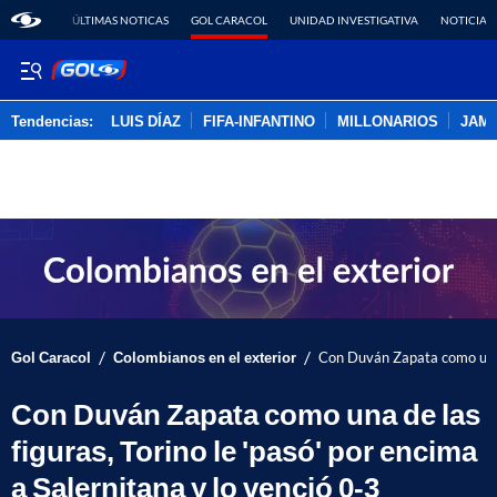
ÚLTIMAS NOTICAS
GOL CARACOL
UNIDAD INVESTIGATIVA
NOTICIAS
Tendencias:
LUIS DÍAZ
FIFA-INFANTINO
MILLONARIOS
JAM
PUBLICIDAD
/
/
Gol Caracol
Colombianos en el exterior
Con Duván Zapata como una de
Con Duván Zapata como una de las
figuras, Torino le 'pasó' por encima
a Salernitana y lo venció 0-3