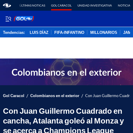
ÚLTIMAS NOTICAS
GOL CARACOL
UNIDAD INVESTIGATIVA
NOTICIAS
Tendencias:
LUIS DÍAZ
FIFA-INFANTINO
MILLONARIOS
JAM
PUBLICIDAD
/
/
Gol Caracol
Colombianos en el exterior
Con Juan Guillermo Cuadrad
Con Juan Guillermo Cuadrado en
cancha, Atalanta goleó al Monza y
se acerca a Champions League