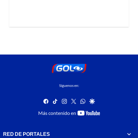
Síguenos en:
facebook
tiktok
instagram
twitter
whatsapp
google
youtube-
Más contenido en
footer
RED DE PORTALES