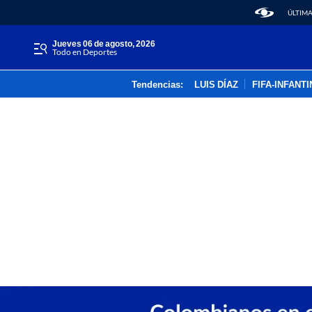
ÚLTIMA
jueves 06 de agosto, 2026
Todo en Deportes
Tendencias:
LUIS DÍAZ
FIFA-INFANT