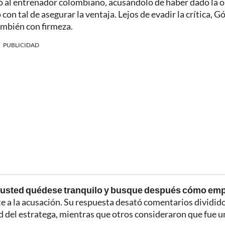
nó al entrenador colombiano, acusándolo de haber dado la 
con tal de asegurar la ventaja. Lejos de evadir la crítica, 
ambién con firmeza.
PUBLICIDAD
s, usted quédese tranquilo y busque después cómo em
nte a la acusación. Su respuesta desató comentarios dividid
ad del estratega, mientras que otros consideraron que fue u