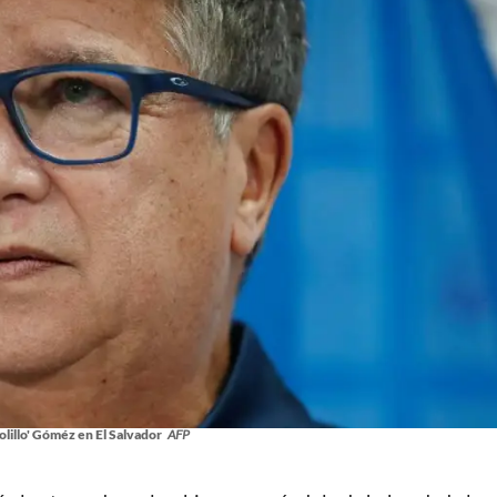
lillo' Góméz en El Salvador
AFP