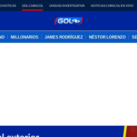
S NOTICAS
GOL CARACOL
UNIDAD INVESTIGATIVA
NOTICIAS CARACOL EN VIVO
INO
MILLONARIOS
JAMES RODRÍGUEZ
NÉSTOR LORENZO
SE
PUBLICIDAD