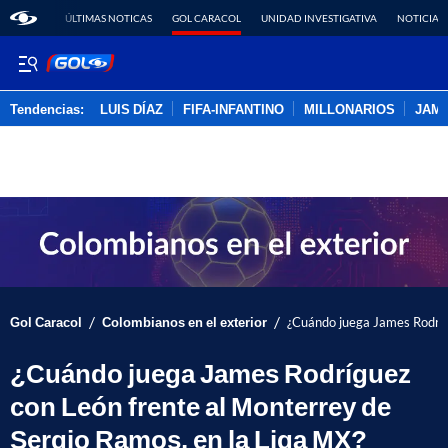
ÚLTIMAS NOTICAS
GOL CARACOL
UNIDAD INVESTIGATIVA
NOTICIAS
Tendencias:
LUIS DÍAZ
FIFA-INFANTINO
MILLONARIOS
JAM
PUBLICIDAD
/
/
Gol Caracol
Colombianos en el exterior
¿Cuándo juega James Rodríg
¿Cuándo juega James Rodríguez
con León frente al Monterrey de
Sergio Ramos, en la Liga MX?