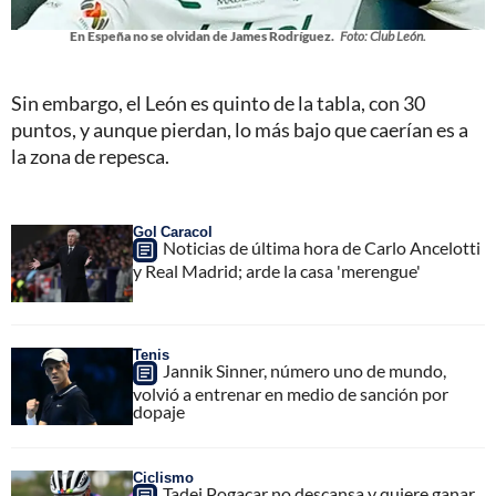
En Espeña no se olvidan de James Rodríguez.
Foto: Club León.
Sin embargo, el León es quinto de la tabla, con 30
puntos, y aunque pierdan, lo más bajo que caerían es a
la zona de repesca.
Gol Caracol
Noticias de última hora de Carlo Ancelotti
y Real Madrid; arde la casa 'merengue'
Tenis
Jannik Sinner, número uno de mundo,
volvió a entrenar en medio de sanción por
dopaje
Ciclismo
Tadej Pogacar no descansa y quiere ganar