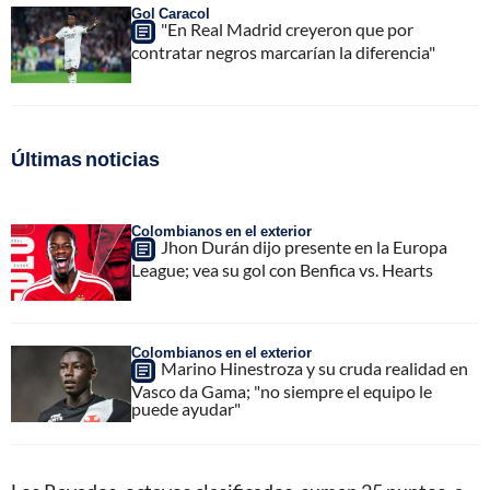
Gol Caracol
"En Real Madrid creyeron que por
contratar negros marcarían la diferencia"
Últimas noticias
Colombianos en el exterior
Jhon Durán dijo presente en la Europa
League; vea su gol con Benfica vs. Hearts
Colombianos en el exterior
Marino Hinestroza y su cruda realidad en
Vasco da Gama; "no siempre el equipo le
puede ayudar"