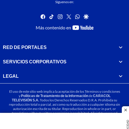
Síguenos en:
facebook
tiktok
instagram
twitter
whatsapp
google
youtube-
Más contenido en
footer
RED DE PORTALES
SERVICIOS CORPORATIVOS
LEGAL
El uso de este sitio web implica la aceptación de los
Términos y condiciones
y
Políticas de Tratamiento de la Información
de
CARACOL
TELEVISIÓN S.A.
Todos los Derechos Reservados D.R.A. Prohibida su
reproducción total o parcial, así como su traducción a cualquier idioma sin
autorización escrita de su titular. Reproduction in whole or in part, or
cl
translation without written permission is prohibited. All rights reserved
2025.
PUBLICIDA