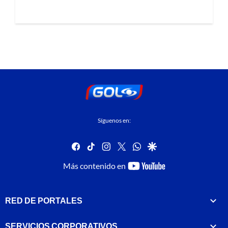
Síguenos en:
facebook
tiktok
instagram
twitter
whatsapp
google
youtube-
Más contenido en
footer
RED DE PORTALES
SERVICIOS CORPORATIVOS