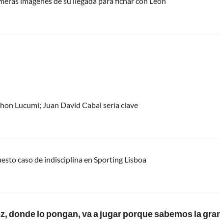
meras imágenes de su llegada para fichar con León
 Jhon Lucumí; Juan David Cabal sería clave
uesto caso de indisciplina en Sporting Lisboa
z, donde lo pongan, va a jugar porque sabemos la gr