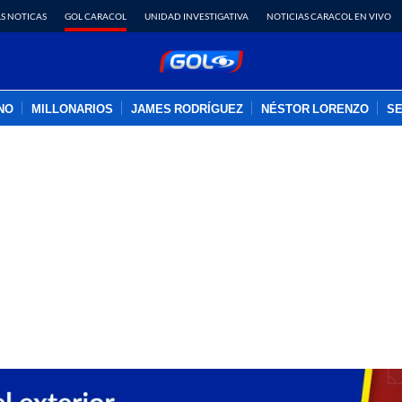
S NOTICAS
GOL CARACOL
UNIDAD INVESTIGATIVA
NOTICIAS CARACOL EN VIVO
INO
MILLONARIOS
JAMES RODRÍGUEZ
NÉSTOR LORENZO
SE
PUBLICIDAD