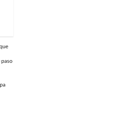
rque
e paso
ipa