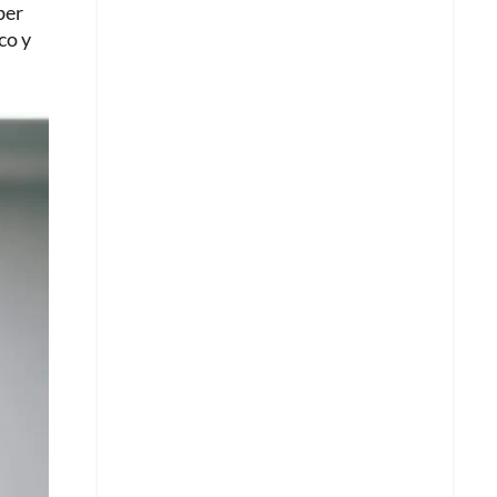
ber
co y