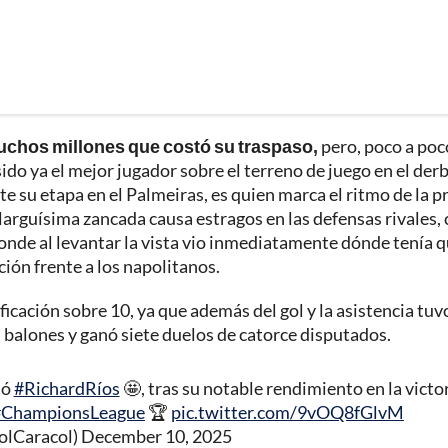
uchos millones que costó su traspaso,
pero, poco a poc
sido ya el mejor jugador sobre el terreno de juego en el derb
 su etapa en el Palmeiras, es quien marca el ritmo de la p
 larguísima zancada causa estragos en las defensas rivales
nde al levantar la vista vio inmediatamente dónde tenía 
ción frente a los napolitanos.
ificación sobre 10, ya que además del gol y la asistencia tu
s balones y ganó siete duelos de catorce disputados.
jó
#RichardRíos
🤩, tras su notable rendimiento en la victo
#ChampionsLeague
🏆
pic.twitter.com/9vOQ8fGlvM
olCaracol)
December 10, 2025