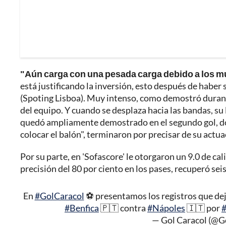
"Aún carga con una pesada carga debido a los m
está justificando la inversión, esto después de haber 
(Spoting Lisboa). Muy intenso, como demostró durante
del equipo. Y cuando se desplaza hacia las bandas, su
quedó ampliamente demostrado en el segundo gol, do
colocar el balón", terminaron por precisar de su actua
Por su parte, en 'Sofascore' le otorgaron un 9.0 de cal
precisión del 80 por ciento en los pases, recuperó sei
En
#GolCaracol
⚽ presentamos los registros que de
#Benfica
🇵🇹 contra
#Nápoles
🇮🇹 por
— Gol Caracol (@G