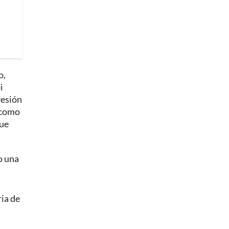
o,
i
resión
, como
que
vo una
ria de