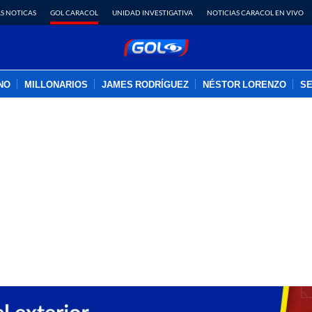
S NOTICAS
GOL CARACOL
UNIDAD INVESTIGATIVA
NOTICIAS CARACOL EN VIVO
INO
MILLONARIOS
JAMES RODRÍGUEZ
NÉSTOR LORENZO
SE
PUBLICIDAD