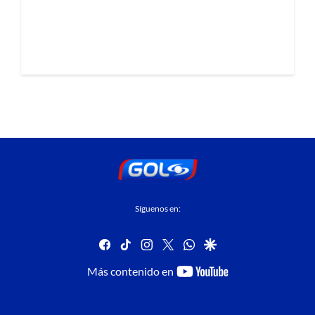
Síguenos en:
facebook
tiktok
instagram
twitter
whatsapp
google
youtube-
Más contenido en
footer