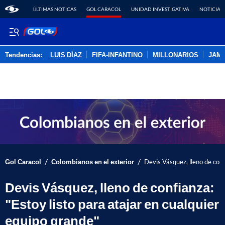
ÚLTIMAS NOTICAS
GOL CARACOL
UNIDAD INVESTIGATIVA
NOTICIAS
Tendencias:
LUIS DÍAZ
FIFA-INFANTINO
MILLONARIOS
JAM
PUBLICIDAD
/
/
Gol Caracol
Colombianos en el exterior
Devis Vásquez, lleno de conf
Devis Vásquez, lleno de confianza:
"Estoy listo para atajar en cualquier
equipo grande"