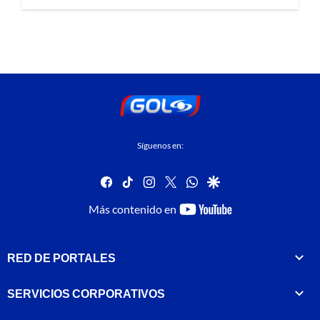
Síguenos en:
facebook
tiktok
instagram
twitter
whatsapp
google
youtube-
Más contenido en
footer
RED DE PORTALES
SERVICIOS CORPORATIVOS