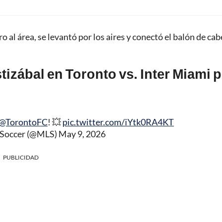
ro al área, se levantó por los aires y conectó el balón de cab
stizábal en Toronto vs. Inter Miami 
@TorontoFC
! 💥
pic.twitter.com/iYtk0RA4KT
 Soccer (@MLS)
May 9, 2026
PUBLICIDAD