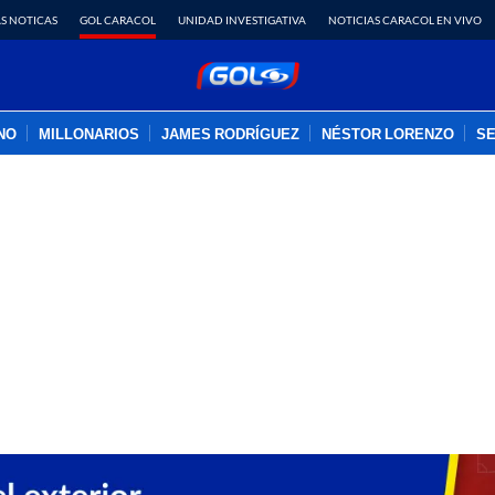
S NOTICAS
GOL CARACOL
UNIDAD INVESTIGATIVA
NOTICIAS CARACOL EN VIVO
INO
MILLONARIOS
JAMES RODRÍGUEZ
NÉSTOR LORENZO
SE
PUBLICIDAD