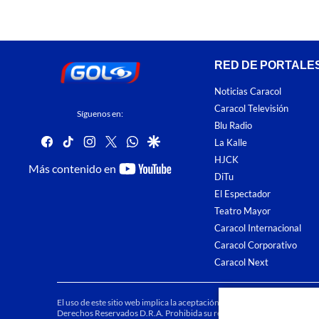
RED DE PORTALE
Noticias Caracol
Caracol Televisión
Síguenos en:
Blu Radio
facebook
tiktok
instagram
twitter
whatsapp
google
La Kalle
HJCK
youtube-
Más contenido en
DiTu
footer
El Espectador
Teatro Mayor
Caracol Internacional
Caracol Corporativo
Caracol Next
El uso de este sitio web implica la aceptación de los
Términos y condici
Derechos Reservados D.R.A. Prohibida su reproducción total o parcial, a