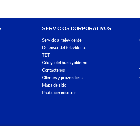
S
SERVICIOS CORPORATIVOS
Servicio al televidente
Defensor del televidente
TDT
Código del buen gobierno
Contáctenos
Clientes y proveedores
Mapa de sitio
Paute con nosotros
ones
y
Políticas de Tratamiento de la Información
de
CARACOL TELEVISIÓN S.A.
To
sí como su traducción a cualquier idioma sin autorización escrita de su titular. Repro